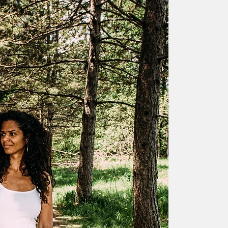
mariag
Geneviève Kiliko est
région de Sherbroo
poésie, de la musiq
S'intéressant parti
principe féminin, à
communique ces dive
un parallèle avec l
Danses entre poésie
dessins, elle explo
possibles pour con
blog