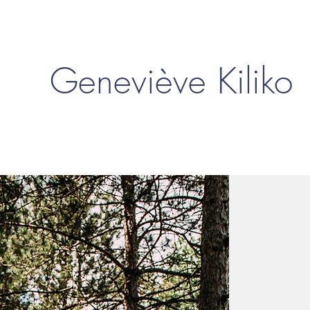
Geneviève Kiliko
Démarche & Bio
Art & Musique
Album en vente
Artist